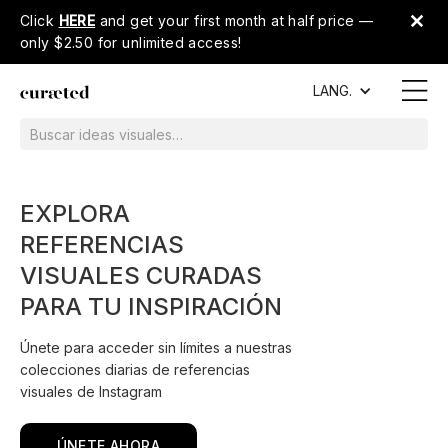
Click
HERE
and get your first month at half price —
only $2.50 for unlimited access!
LANG.
EXPLORA
REFERENCIAS
VISUALES CURADAS
PARA TU INSPIRACIÓN
Únete para acceder sin límites a nuestras
colecciones diarias de referencias
visuales de Instagram
ÚNETE AHORA